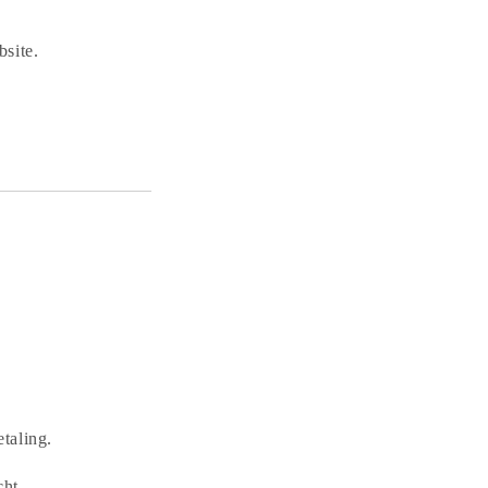
bsite.
taling.
cht.