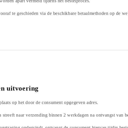
worden apart vermeld tijdens het bestelproces.
 vooraf te geschieden via de beschikbare betaalmethoden op de we
n uitvoering
 plaats op het door de consument opgegeven adres.
n streeft naar verzending binnen 2 werkdagen na ontvangst van be
 vertraging ondervindt, ontvangt de consument hiervan tijdig beri