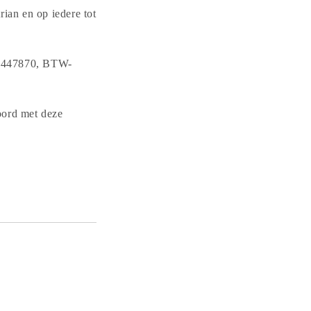
o
ian en op iedere tot
n
15447870, BTW-
oord met deze